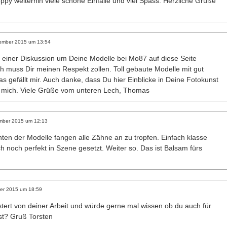
py weiterhin viele schöne Einfälle und viel Spass. Herzliche Grüße
ember 2015
um
13:54
d einer Diskussion um Deine Modelle bei Mo87 auf diese Seite
 muss Dir meinen Respekt zollen. Toll gebaute Modelle mit gut
s gefällt mir. Auch danke, dass Du hier Einblicke in Deine Fotokunst
ür mich. Viele Grüße vom unteren Lech, Thomas
mber 2015
um
12:13
hten der Modelle fangen alle Zähne an zu tropfen. Einfach klasse
noch perfekt in Szene gesetzt. Weiter so. Das ist Balsam fürs
er 2015
um
18:59
istert von deiner Arbeit und würde gerne mal wissen ob du auch für
st? Gruß Torsten