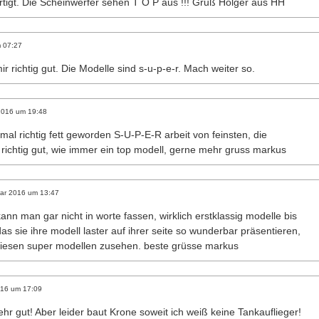
tigt. Die Scheinwerfer sehen T O P aus !!! Gruß Holger aus HH
m
07:27
mir richtig gut. Die Modelle sind s-u-p-e-r. Mach weiter so.
2016
um
19:48
t mal richtig fett geworden S-U-P-E-R arbeit von feinsten, die
richtig gut, wie immer ein top modell, gerne mehr gruss markus
ar 2016
um
13:47
kann man gar nicht in worte fassen, wirklich erstklassig modelle bis
 das sie ihre modell laster auf ihrer seite so wunderbar präsentieren,
diesen super modellen zusehen. beste grüsse markus
016
um
17:09
sehr gut! Aber leider baut Krone soweit ich weiß keine Tankauflieger!