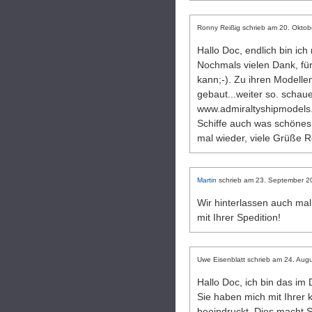
Ronny Reißig
schrieb am
20. Oktob
Hallo Doc, endlich bin i
Nochmals vielen Dank, für
kann;-). Zu ihren Modellen
gebaut...weiter so. schau
www.admiraltyshipmodels.
Schiffe auch was schönes 
mal wieder, viele Grüße 
Martin
schrieb am
23. September 2
Wir hinterlassen auch ma
mit Ihrer Spedition!
Uwe Eisenblatt
schrieb am
24. Augu
Hallo Doc, ich bin das im 
Sie haben mich mit Ihrer
beeindruckt. Dies macht S