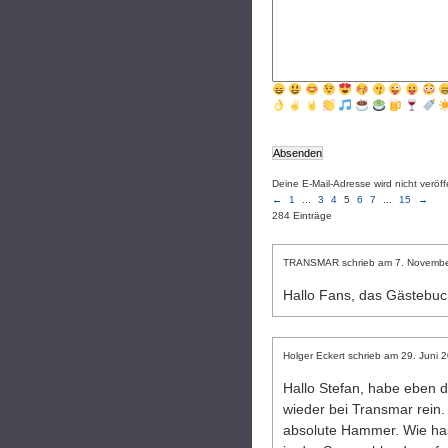
Deine E-Mail-Adresse wird nicht veröffe
←
1
...
3
4
5
6
7
...
15
→
284 Einträge
TRANSMAR
schrieb am
7. Novembe
Hallo Fans, das Gästebu
Holger Eckert
schrieb am
29. Juni 
Hallo Stefan, habe eben 
wieder bei Transmar rein.
absolute Hammer. Wie ha