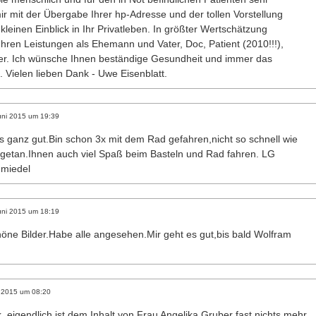
mir mit der Übergabe Ihrer hp-Adresse und der tollen Vorstellung
kleinen Einblick in Ihr Privatleben. In größter Wertschätzung
 Ihren Leistungen als Ehemann und Vater, Doc, Patient (2010!!!),
er. Ich wünsche Ihnen beständige Gesundheit und immer das
 Vielen lieben Dank - Uwe Eisenblatt.
uni 2015
um
19:39
s ganz gut.Bin schon 3x mit dem Rad gefahren,nicht so schnell wie
t getan.Ihnen auch viel Spaß beim Basteln und Rad fahren. LG
miedel
uni 2015
um
18:19
höne Bilder.Habe alle angesehen.Mir geht es gut,bis bald Wolfram
 2015
um
08:20
, eigendlich ist dem Inhalt von Frau Angelika Gruber fast nichts mehr