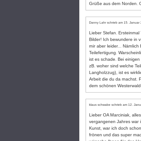
Grüße aus dem Norden. C
Danny Lahr
schrieb am
15. Januar
Lieber Stefan. Ersteinmal 
Bilder! Ich bewundere in v
mir aber leider... Nämli
Teilefertigung. Warscheinl
ist es schade. Bei einige
zB. woher sind welche Teil
Langholzzug), ist es wirk
Arbeit die du da machst. F
dem schönen Westerwald.
klaus schwabe
schrieb am
12. Janu
Lieber OA Marciniak, alle
vergangenen Jahres war ich
Kunst, war ich doch scho
frönen und das super mache