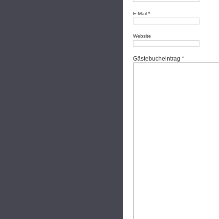
E-Mail *
Website
Gästebucheintrag *