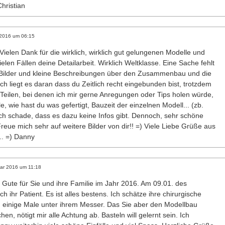
hristian
 2016
um
06:15
Vielen Dank für die wirklich, wirklich gut gelungenen Modelle und
ielen Fällen deine Detailarbeit. Wirklich Weltklasse. Eine Sache fehlt
ch Bilder und kleine Beschreibungen über den Zusammenbau und die
ich liegt es daran dass du Zeitlich recht eingebunden bist, trotzdem
n Teilen, bei denen ich mir gerne Anregungen oder Tips holen würde,
e, wie hast du was gefertigt, Bauzeit der einzelnen Modell... (zb.
lich schade, dass es dazu keine Infos gibt. Dennoch, sehr schöne
reue mich sehr auf weitere Bilder von dir!! =) Viele Liebe Grüße aus
. =) Danny
ar 2016
um
11:18
s Gute für Sie und ihre Familie im Jahr 2016. Am 09.01. des
 ihr Patient. Es ist alles bestens. Ich schätze ihre chirurgische
n einige Male unter ihrem Messer. Das Sie aber den Modellbau
n, nötigt mir alle Achtung ab. Basteln will gelernt sein. Ich