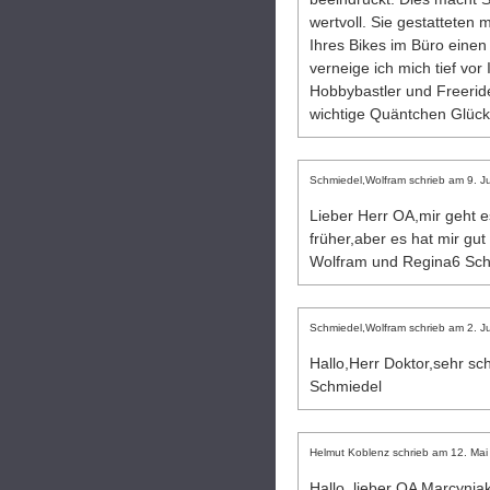
wertvoll. Sie gestatteten 
Ihres Bikes im Büro einen 
verneige ich mich tief vor
Hobbybastler und Freerid
wichtige Quäntchen Glück.
Schmiedel,Wolfram
schrieb am
9. J
Lieber Herr OA,mir geht e
früher,aber es hat mir gu
Wolfram und Regina6 Sch
Schmiedel,Wolfram
schrieb am
2. J
Hallo,Herr Doktor,sehr sc
Schmiedel
Helmut Koblenz
schrieb am
12. Mai
Hallo, lieber OA Marcyniak