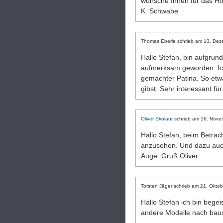
wünsche Ihnen für das Hop
K. Schwabe
Thomas Eberle
schrieb am
13. Dez
Hallo Stefan, bin aufgrun
aufmerksam geworden. Ich
gemachter Patina. So etwa
gibst. Sehr interessant f
Oliver Skolaut
schrieb am
16. Nove
Hallo Stefan, beim Betrac
anzusehen. Und dazu auch 
Auge. Gruß Oliver
Torsten Jäger
schrieb am
21. Oktob
Hallo Stefan ich bin bege
andere Modelle nach bau