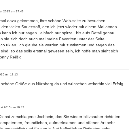
er 2015
um
17:43
ch mal dazu gekommen, ihre schöne Web-seite zu besuchen.
 den vielen Sauerstoff, den ich jetzt wieder mit einem Mal atmen
 kann ich nur sagen...einfach nur spitze...bis aufs Detail genau
en sie sich doch auch mal meine Favoriten unter der Seite
co.uk an. Ich glaube sie werden mir zustimmen und sagen das
sind. so das solls erstmal gewesen sein, ich hoffe man sieht sich
Ronny Reißig
015
um
13:13
l schöne Grüße aus Nürnberg da und wünschen weiterhin viel Erfolg
st 2015
um
19:43
Dienst zerschlagene Jochbein, das Sie wieder blitzsauber richteten.
 kompetenten, freundlichen, aufmerksamen und offenen Art sehr
ie menschlich und für den in Not befindlichen Patienten sehr