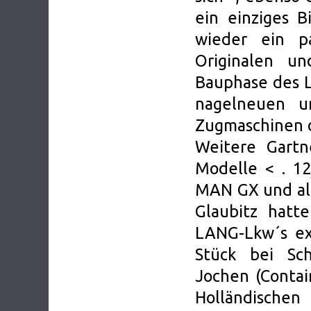
ein einziges 
wieder ein p
Originalen u
Bauphase des L
nagelneuen u
Zugmaschinen d
Weitere Gartn
Modelle < . 1
MAN GX und al
Glaubitz hatt
LANG-Lkw´s ex
Stück bei Sc
Jochen (Contai
Holländischen