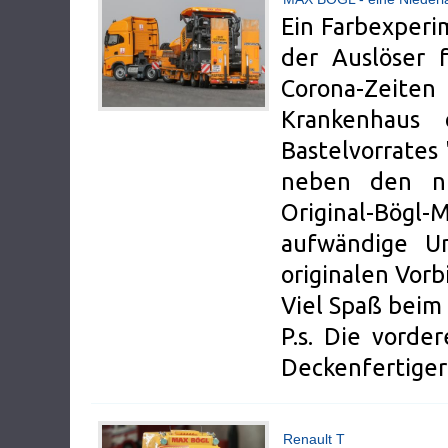
Ein Farbexperi
der Auslöser 
Corona-Zeite
Krankenhaus 
Bastelvorrates
neben den ni
Original-Bög
aufwändige U
originalen Vorb
Viel Spaß beim 
P.s. Die vord
Deckenfertiger 
Renault T