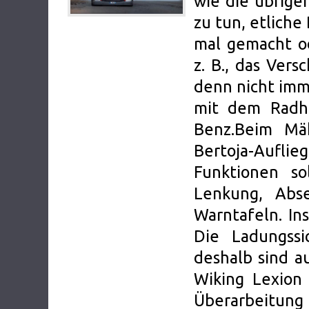
wie die übrige
zu tun, etliche
mal gemacht od
z. B., das Ver
denn nicht imm
mit dem Radha
Benz.Beim Mä
Bertoja-Auflie
Funktionen so
Lenkung, Abs
Warntafeln. In
Die Ladungssi
deshalb sind a
Wiking Lexion
Überarbeitu