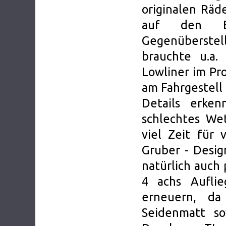
originalen Räd
auf den B
Gegenüberstel
brauchte u.a.
Lowliner im Pr
am Fahrgestell 
Details erke
schlechtes We
viel Zeit für
Gruber - Desig
natürlich auch
4 achs Aufli
erneuern, da
Seidenmatt so