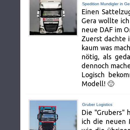
Spedition Mundigler in Ge
Einen Sattelzu
Gera wollte ic
neue DAF im Or
Zuerst dachte 
kaum was mache
nötig, als ge
dennoch mache
Logisch bekom
Modell! 🙂
Gruber Logistics
Die "Grubers" 
ich die neuen 