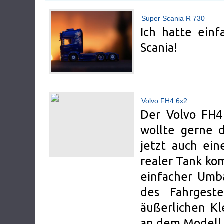
Super Scania R 730
Ich hatte einf
Scania!
Volvo FH4 6x2
Der Volvo FH4 
wollte gerne 
jetzt auch ein
realer Tank ko
einfacher Um
des Fahrgest
äußerlichen Kl
an dem Modell v