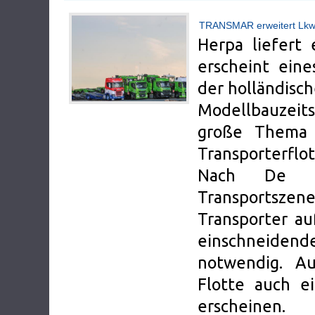
TRANSMAR erweitert Lkw-
Herpa liefert 
erscheint ein
der holländisc
Modellbauzeits
große Thema 
Transporterflot
Nach De Ro
Transportszen
Transporter au
einschneiden
notwendig. A
Flotte auch e
erscheinen.