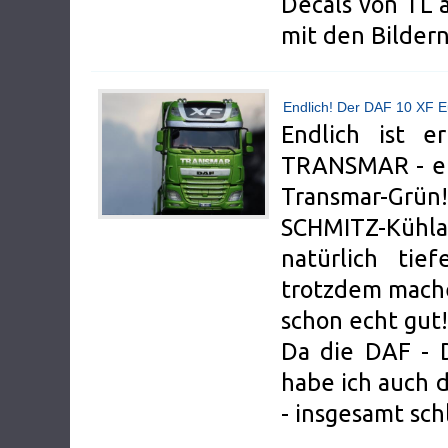
Decals von TL 
mit den Bildern
Endlich! Der DAF 10 XF E
Endlich ist 
TRANSMAR - end
Transmar-Grün!
SCHMITZ-Kühla
natürlich ti
trotzdem mache
schon echt gut!
Da die DAF - D
habe ich auch 
- insgesamt sch