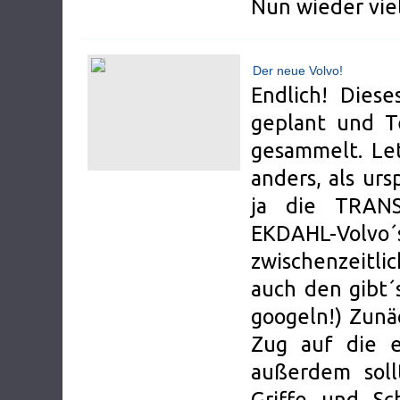
Nun wieder vie
Der neue Volvo!
Endlich! Diese
geplant und Te
gesammelt. Le
anders, als urs
ja die TRANS
EKDAHL-Vo
zwischenzeitl
auch den gibt´
googeln!) Zunäc
Zug auf die 
außerdem sol
Griffe und Sch