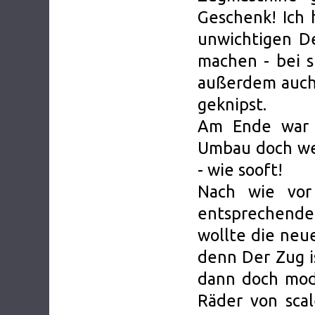
Geschenk! Ich 
unwichtigen De
machen - bei s
außerdem auch 
geknipst.
Am Ende war 
Umbau doch we
- wie sooft!
Nach wie vor
entsprechenden
wollte die neu
denn Der Zug i
dann doch modi
Räder von sca