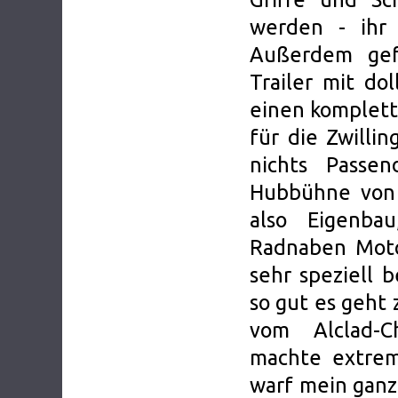
werden - ihr
Außerdem gefa
Trailer mit dol
einen komplett
für die Zwillin
nichts Passe
Hubbühne von 
also Eigenba
Radnaben Moto
sehr speziell 
so gut es geht 
vom Alclad-C
machte extrem
warf mein ganz