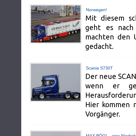
Norwegen!
Mit diesem s
geht es nach 
machten den 
gedacht.
Scania S730T
Der neue SCANI
wenn er ges
Herausforderu
Hier kommen n
Vorgänger.
MAX BÖGL - eine Niederla