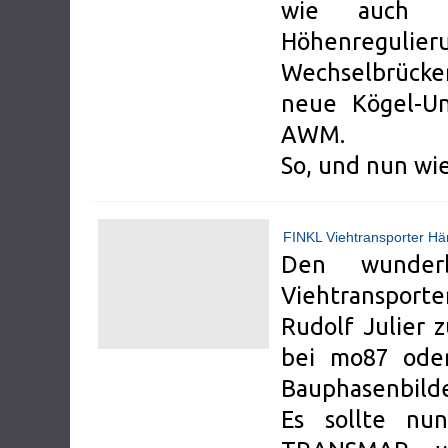
wie auch d
Höhenregu
Wechselbrücke
neue Kögel-Unt
AWM.
So, und nun wie
FINKL Viehtransporter H
Den wunderb
Viehtransport
Rudolf Julier 
bei mo87 oder
Bauphasenbild
Es sollte nu