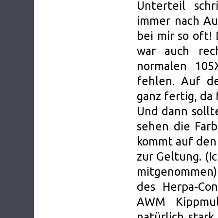
Unterteil sch
immer nach Au
bei mir so oft
war auch rec
normalen 105
fehlen. Auf d
ganz fertig, d
Und dann sollt
sehen die Farb
kommt auf den 
zur Geltung. (I
mitgenommen) 
des Herpa-Con
AWM Kippmuld
natürlich star