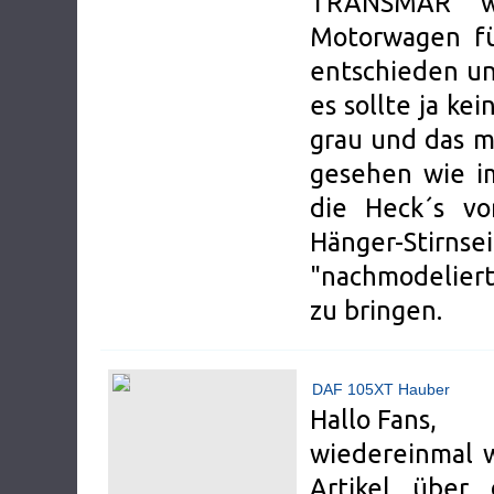
TRANSMAR w
Motorwagen fü
entschieden un
es sollte ja k
grau und das mi
gesehen wie i
die Heck´s v
Hänger-Stir
"nachmodeliert
zu bringen.
DAF 105XT Hauber
Hallo Fans,
wiedereinmal 
Artikel übe