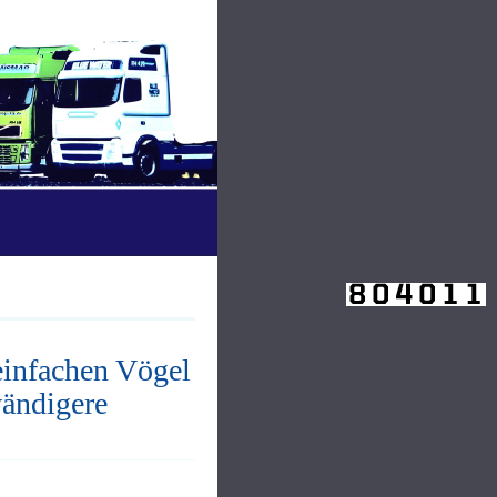
 einfachen Vögel
wändigere