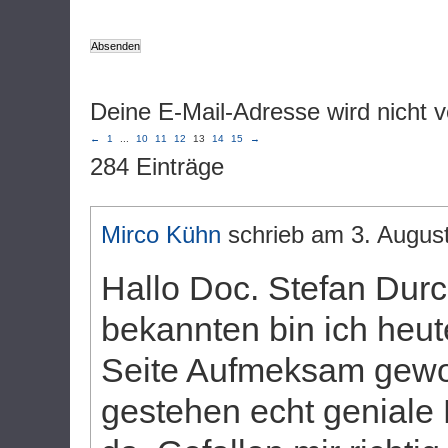
Deine E-Mail-Adresse wird nicht ve
←
1
...
10
11
12
13
14
15
→
284 Einträge
Mirco Kühn
schrieb am
3. Augus
Hallo Doc. Stefan Durc
bekannten bin ich heut
Seite Aufmeksam gew
gestehen echt geniale