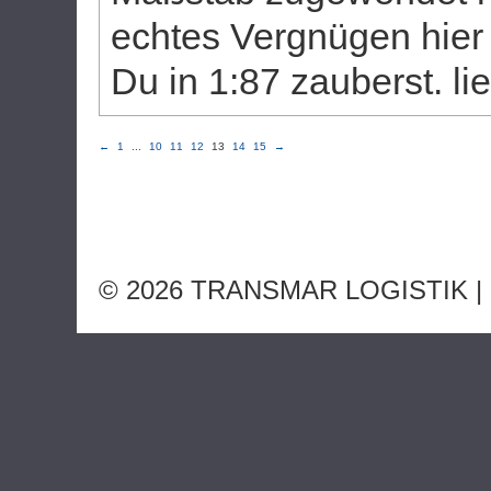
echtes Vergnügen hier
Du in 1:87 zauberst. li
←
1
...
10
11
12
13
14
15
→
© 2026 TRANSMAR LOGISTIK |